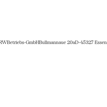
NRW
Betriebs-GmbH
Bullmannaue 20a
D-45327 Essen