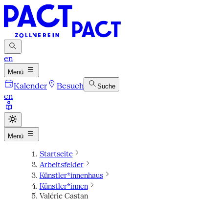
en
Menü
Kalender
Besuch
Suche
en
Menü
Startseite
Arbeitsfelder
Künstler*innenhaus
Künstler*innen
Valérie Castan