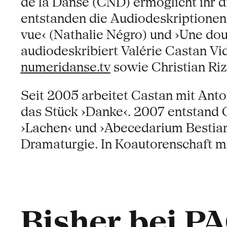
de la Danse (CND) ermöglicht ihr d
entstanden die Audiodeskriptionen
vue‹ (Nathalie Négro) und ›Une do
audiodeskribiert Valérie Castan V
numeridanse.tv
sowie Christian Rizz
Seit 2005 arbeitet Castan mit Anton
das Stück ›Danke‹. 2007 entstand 
›Lachen‹ und ›Abecedarium Bestiariu
Dramaturgie. In Koautorenschaft m
Bisher bei P