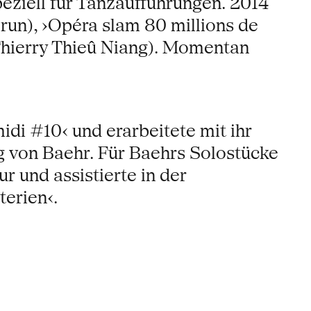
eziell für Tanzaufführungen. 2014
un), ›Opéra slam 80 millions de
Thierry Thieû Niang). Momentan
idi #10‹ und erarbeitete mit ihr
g von Baehr. Für Baehrs Solostücke
r und assistierte in der
erien‹.