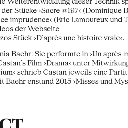
ie Weiterentwicklung dieser Technik sp
 der Stücke ›Sacre #197‹ (Dominique Br
uce imprudence‹ (Eric Lamoureux und 
ideos der Webseite
os Stück ›D’après une histoire vraie‹.
ia Baehr: Sie performte in ›Un après-m
Castan´s Film ›Drama‹ unter Mitwirkun
m‹ schrieb Castan jeweils eine Partitu
it Baehr enstand 2015 ›Misses und Myst
ACT