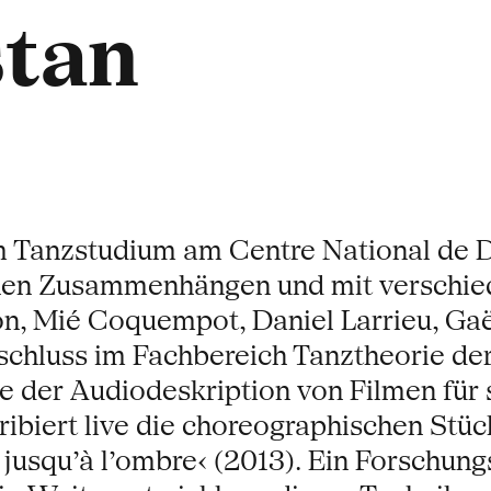
stan
rem Tanzstudium am Centre National d
denen Zusammenhängen und mit verschi
n, Mié Coquempot, Daniel Larrieu, Ga
hluss im Fachbereich Tanztheorie der U
e der Audiodeskription von Filmen für
ribiert live die choreographischen Stüc
r jusqu’à l’ombre‹ (2013). Ein Forschun