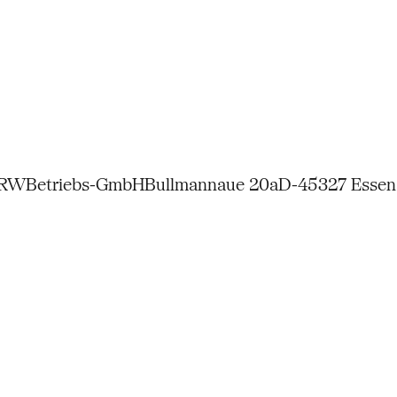
NRW
Betriebs-GmbH
Bullmannaue 20a
D-45327 Essen