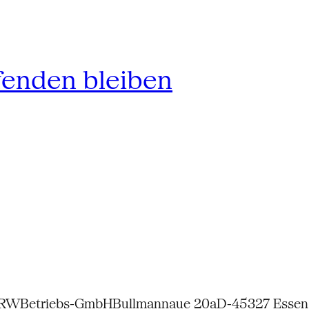
fenden bleiben
NRW
Betriebs-GmbH
Bullmannaue 20a
D-45327 Essen