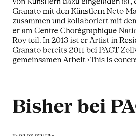
von Künstlern dazu eingeladen ist, 
Granato mit den Künstlern Neto Mac
zusammen und kollaboriert mit de
er am Centre Chorégraphique Nation
Roy teil. In 2013 ist er Artist in R
Granato bereits 2011 bei PACT Zollve
gemeinsamen Arbeit ›This is conc
Bisher bei P
Fr 08.03.13
21 Uhr