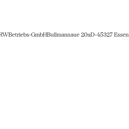
NRW
Betriebs-GmbH
Bullmannaue 20a
D-45327 Essen