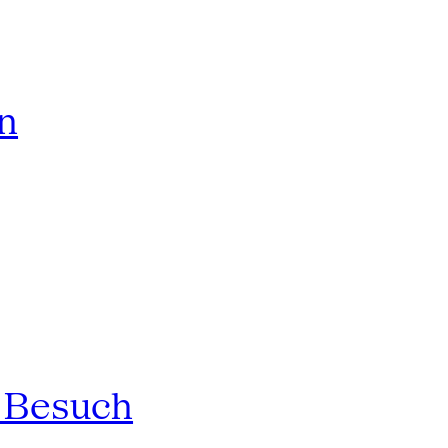
rn
n Besuch