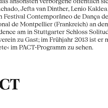
das ansonsten verborgene öffentlich si
hado, Jefta van Dinther, Lenio Kaklea,
m Festival Contemporâneo de Dança de 
al de Montpellier (Frankreich) an dem 
esidence am in Stuttgarter Schloss Solit
rein zu Gast; im Frühjahr 2013 ist er mi
rete‹ im PACT-Programm zu sehen.
ACT