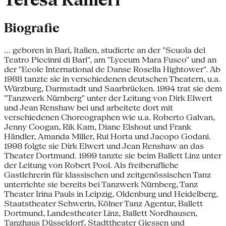
Teresa Ranieri
Biografie
... geboren in Bari, Italien, studierte an der "Scuola del
Teatro Piccinni di Bari", am "Lyceum Mara Fusco" und an
der "Ecole International de Danse Rosella Hightower". Ab
1988 tanzte sie in verschiedenen deutschen Theatern, u.a.
Würzburg, Darmstadt und Saarbrücken. 1994 trat sie dem
"Tanzwerk Nürnberg" unter der Leitung von Dirk Elwert
und Jean Renshaw bei und arbeitete dort mit
verschiedenen Choreographen wie u.a. Roberto Galvan,
Jenny Coogan, Rik Kam, Diane Elshout und Frank
Händler, Amanda Miller, Rui Horta und Jacopo Godani.
1998 folgte sie Dirk Elwert und Jean Renshaw an das
Theater Dortmund. 1999 tanzte sie beim Ballett Linz unter
der Leitung von Robert Pool. Als freiberufliche
Gastlehrerin für klassischen und zeitgenössischen Tanz
unterrichte sie bereits bei Tanzwerk Nürnberg, Tanz
Theater Irina Pauls in Leipzig, Oldenburg und Heidelberg,
Staatstheater Schwerin, Kölner Tanz Agentur, Ballett
Dortmund, Landestheater Linz, Ballett Nordhausen,
Tanzhaus Düsseldorf, Stadttheater Giessen und