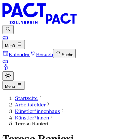
en
Menü
Kalender
Besuch
Suche
en
Menü
Startseite
Arbeitsfelder
Künstler*innenhaus
Künstler*innen
Teresa Ranieri