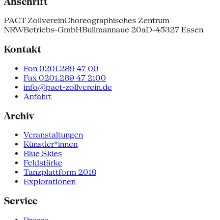
Anschrift
PACT Zollverein
Choreographisches Zentrum
NRW
Betriebs-GmbH
Bullmannaue 20a
D-45327 Essen
Kontakt
Fon 0201.289 47 00
Fax 0201.289 47 2100
info@pact-zollverein.de
Anfahrt
Archiv
Veranstaltungen
Künstler*innen
Blue Skies
Feldstärke
Tanzplattform 2018
Explorationen
Service