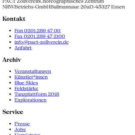
PACT Zollverein
Choreographisches Zentrum
NRW
Betriebs-GmbH
Bullmannaue 20a
D-45327 Essen
Kontakt
Fon 0201.289 47 00
Fax 0201.289 47 2100
info@pact-zollverein.de
Anfahrt
Archiv
Veranstaltungen
Künstler*innen
Blue Skies
Feldstärke
Tanzplattform 2018
Explorationen
Service
Presse
Jobs