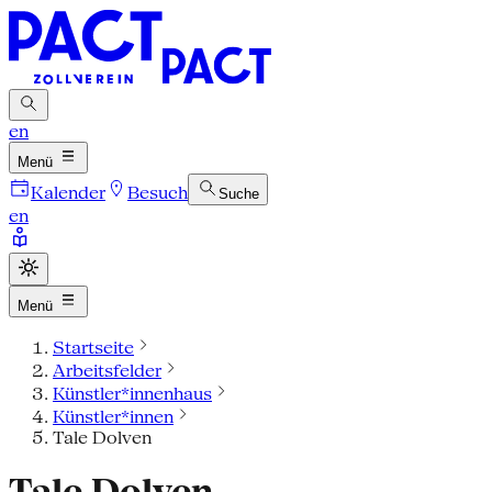
en
Menü
Kalender
Besuch
Suche
en
Menü
Startseite
Arbeitsfelder
Künstler*innenhaus
Künstler*innen
Tale Dolven