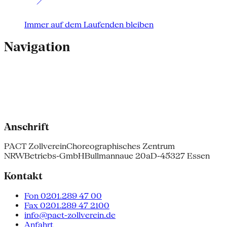
Immer auf dem Laufenden bleiben
Navigation
Anschrift
PACT Zollverein
Choreographisches Zentrum
NRW
Betriebs-GmbH
Bullmannaue 20a
D-45327 Essen
Kontakt
Fon 0201.289 47 00
Fax 0201.289 47 2100
info@pact-zollverein.de
Anfahrt