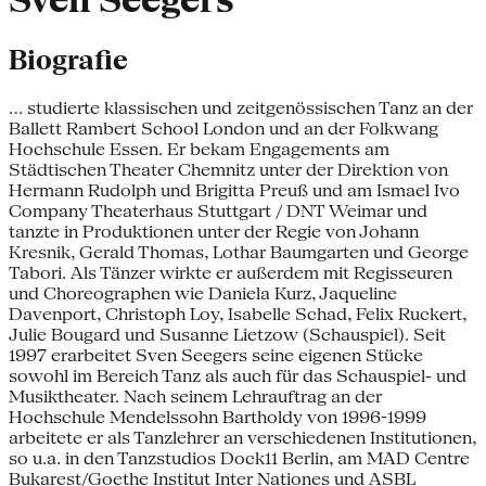
Sven Seegers
Biografie
... studierte klassischen und zeitgenössischen Tanz an der
Ballett Rambert School London und an der Folkwang
Hochschule Essen. Er bekam Engagements am
Städtischen Theater Chemnitz unter der Direktion von
Hermann Rudolph und Brigitta Preuß und am Ismael Ivo
Company Theaterhaus Stuttgart / DNT Weimar und
tanzte in Produktionen unter der Regie von Johann
Kresnik, Gerald Thomas, Lothar Baumgarten und George
Tabori. Als Tänzer wirkte er außerdem mit Regisseuren
und Choreographen wie Daniela Kurz, Jaqueline
Davenport, Christoph Loy, Isabelle Schad, Felix Ruckert,
Julie Bougard und Susanne Lietzow (Schauspiel). Seit
1997 erarbeitet Sven Seegers seine eigenen Stücke
sowohl im Bereich Tanz als auch für das Schauspiel- und
Musiktheater. Nach seinem Lehrauftrag an der
Hochschule Mendelssohn Bartholdy von 1996-1999
arbeitete er als Tanzlehrer an verschiedenen Institutionen,
so u.a. in den Tanzstudios Dock11 Berlin, am MAD Centre
Bukarest/Goethe Institut Inter Nationes und ASBL