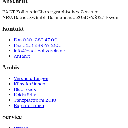
Anschrift
PACT Zollverein
Choreographisches Zentrum
NRW
Betriebs-GmbH
Bullmannaue 20a
D-45327 Essen
Kontakt
Fon 0201.289 47 00
Fax 0201.289 47 2100
info@pact-zollverein.de
Anfahrt
Archiv
Veranstaltungen
Künstler*innen
Blue Skies
Feldstärke
Tanzplattform 2018
Explorationen
Service