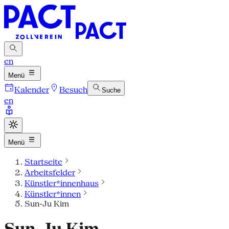
en
Menü
Kalender
Besuch
Suche
en
Menü
Startseite
Arbeitsfelder
Künstler*innenhaus
Künstler*innen
Sun-Ju Kim