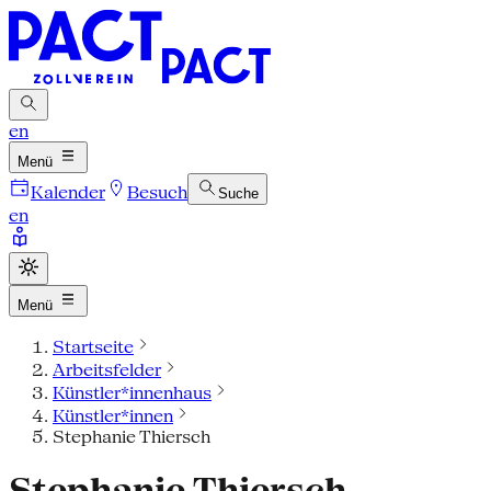
en
Menü
Kalender
Besuch
Suche
en
Menü
Startseite
Arbeitsfelder
Künstler*innenhaus
Künstler*innen
Stephanie Thiersch