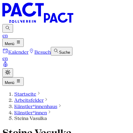
en
Menü
Kalender
Besuch
Suche
en
Menü
Startseite
Arbeitsfelder
Künstler*innenhaus
Künstler*innen
Steina Vasulka