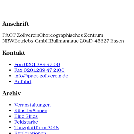
Anschrift
PACT Zollverein
Choreographisches Zentrum
NRW
Betriebs-GmbH
Bullmannaue 20a
D-45327 Essen
Kontakt
Fon 0201.289 47 00
Fax 0201.289 47 2100
info@pact-zollverein.de
Anfahrt
Archiv
Veranstaltungen
Künstler*innen
Blue Skies
Feldstärke
Tanzplattform 2018
Explorationen