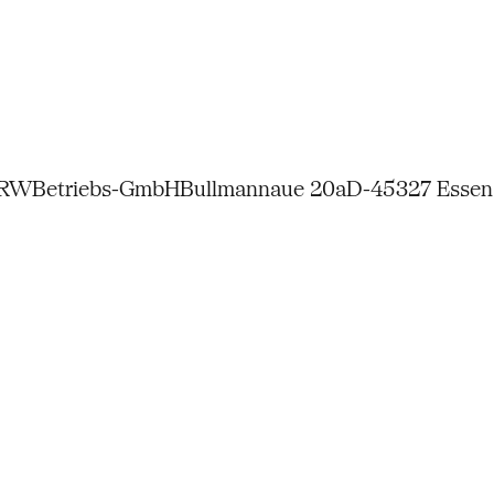
NRW
Betriebs-GmbH
Bullmannaue 20a
D-45327 Essen