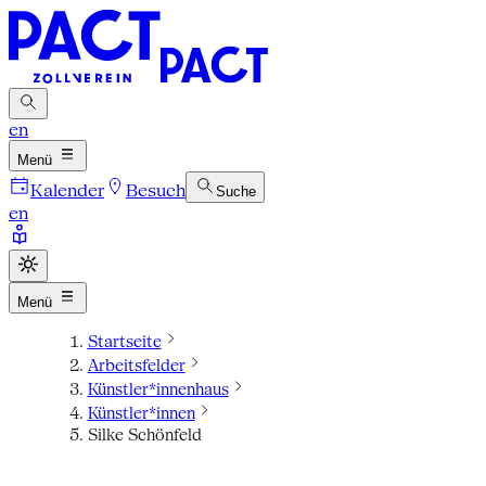
en
Menü
Kalender
Besuch
Suche
en
Menü
Startseite
Arbeitsfelder
Künstler*innenhaus
Künstler*innen
Silke Schönfeld