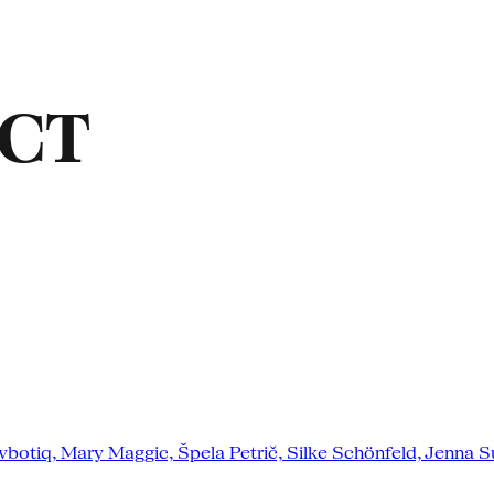
ACT
tiq, Mary Maggic, Špela Petrič, Silke Schönfeld, Jenna Su