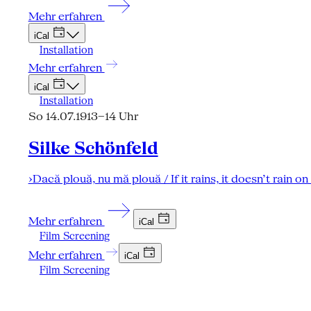
Mehr erfahren
iCal
Installation
Mehr erfahren
iCal
Installation
So 14.07.19
13–14 Uhr
Silke Schönfeld
›Dacă plouă, nu mă plouă / If it rains, it doesn’t rain o
Mehr erfahren
iCal
Film Screening
Mehr erfahren
iCal
Film Screening