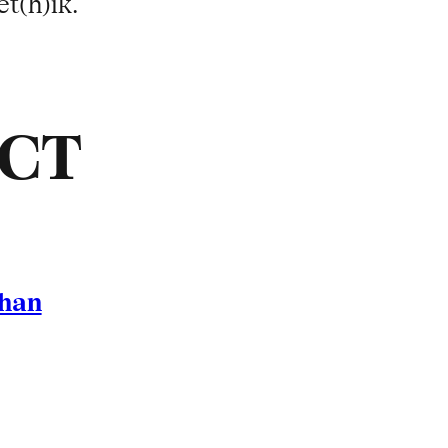
t(h)ik.
ACT
shan