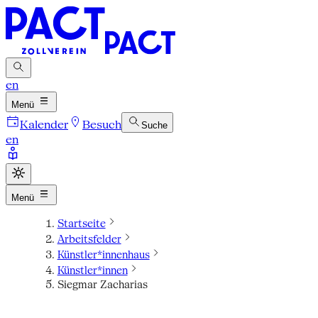
en
Menü
Kalender
Besuch
Suche
en
Menü
Startseite
Arbeitsfelder
Künstler*innenhaus
Künstler*innen
Siegmar Zacharias