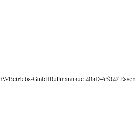
NRW
Betriebs-GmbH
Bullmannaue 20a
D-45327 Essen