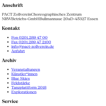
Anschrift
PACT Zollverein
Choreographisches Zentrum
NRW
Betriebs-GmbH
Bullmannaue 20a
D-45327 Essen
Kontakt
Fon 0201.289 47 00
Fax 0201.289 47 2100
info@pact-zollverein.de
Anfahrt
Archiv
Veranstaltungen
Künstler*innen
Blue Skies
Feldstärke
Tanzplattform 2018
Explorationen
Service