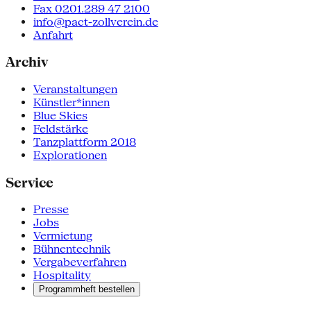
Fax 0201.289 47 2100
info@pact-zollverein.de
Anfahrt
Archiv
Veranstaltungen
Künstler*innen
Blue Skies
Feldstärke
Tanzplattform 2018
Explorationen
Service
Presse
Jobs
Vermietung
Bühnentechnik
Vergabeverfahren
Hospitality
Programmheft bestellen