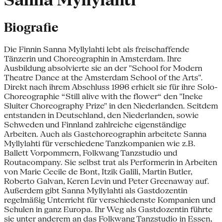
Sanna Myllylahti
Biografie
Die Finnin Sanna Myllylahti lebt als freischaffende
Tänzerin und Choreographin in Amsterdam. Ihre
Ausbildung absolvierte sie an der "School for Modern
Theatre Dance at the Amsterdam School of the Arts".
Direkt nach ihrem Abschluss 1996 erhielt sie für ihre Solo-
Choreographie “Still alive with the flower“ den "Ineke
Sluiter Choreography Prize" in den Niederlanden. Seitdem
entstanden in Deutschland, den Niederlanden, sowie
Schweden und Finnland zahlreiche eigenständige
Arbeiten. Auch als Gastchoreographin arbeitete Sanna
Myllylahti für verschiedene Tanzkompanien wie z.B.
Ballett Vorpommern, Folkwang Tanzstudio und
Routacompany. Sie selbst trat als Performerin in Arbeiten
von Marie Cecile de Bont, Itzik Galili, Martin Butler,
Roberto Galvan, Keren Levin und Peter Greenaway auf.
Außerdem gibt Sanna Myllylahti als Gastdozentin
regelmäßig Unterricht für verschiedenste Kompanien und
Schulen in ganz Europa. Ihr Weg als Gastdozentin führte
sie unter anderem an das Folkwang Tanzstudio in Essen,