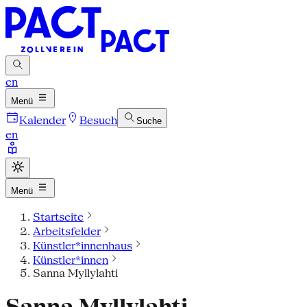
en
Menü
Kalender
Besuch
Suche
en
Menü
Startseite
Arbeitsfelder
Künstler*innenhaus
Künstler*innen
Sanna Myllylahti