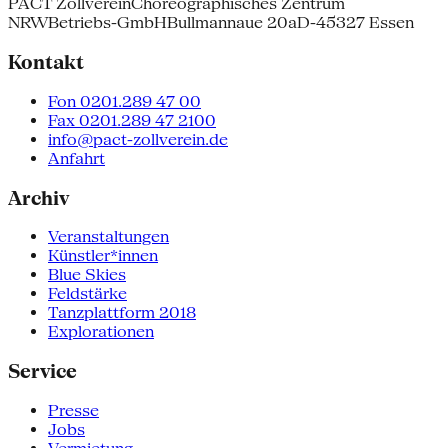
PACT Zollverein
Choreographisches Zentrum
NRW
Betriebs-GmbH
Bullmannaue 20a
D-45327 Essen
Kontakt
Fon 0201.289 47 00
Fax 0201.289 47 2100
info@pact-zollverein.de
Anfahrt
Archiv
Veranstaltungen
Künstler*innen
Blue Skies
Feldstärke
Tanzplattform 2018
Explorationen
Service
Presse
Jobs