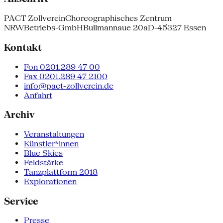
PACT Zollverein
Choreographisches Zentrum
NRW
Betriebs-GmbH
Bullmannaue 20a
D-45327 Essen
Kontakt
Fon 0201.289 47 00
Fax 0201.289 47 2100
info@pact-zollverein.de
Anfahrt
Archiv
Veranstaltungen
Künstler*innen
Blue Skies
Feldstärke
Tanzplattform 2018
Explorationen
Service
Presse