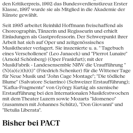
den Kritikerpreis, 1992 das Bundesverdienstkreuz Erster
Klasse, 1997 wurde sie als Mitglied in die Akademie der
Künste gewählt.
Seit 1995 arbeitet Reinhild Hoffmann freischaffend als
Choreographin, Tänzerin und Regisseurin und erhielt
Einladungen als Gastprofessorin. Der Schwerpunkt ihrer
Arbeit hat sich auf Oper und zeitgenössisches
Musiktheater verlagert. Sie inszenierte u. a. " Tagebuch
eines Verschollenen" (Leo Janacek) und "Pierrot Lunaire"
(Arnold Schönberg) (Oper Frankfurt); mit der
MusikFabrik - Landesensemble NRW die Uraufführung "
(N)(a)(c)(h)(t)" (Friedrich Schenker) für die Wittener Tage
für Neue Musik und "John Cage Montage"; "Die tödliche
Blume" (Salvatore Sciarrino) (Schweizer Erstaufführung);
"Kafka-Fragmente" von György Kurtág als szenische
Erstaufführung bei den Internationalen Musikfestwochen
mit dem Theater Luzern sowie Mozarts "Idomeneo"
(zusammen mit Johannes Schütz), "Don Giovanni" und
"Betulia Liberata".
Bisher bei PACT