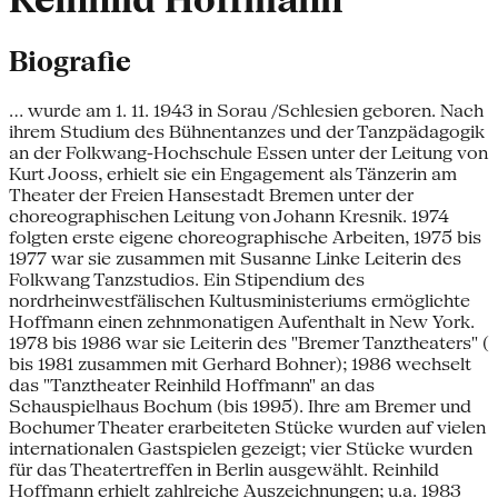
Reinhild Hoffmann
Biografie
... wurde am 1. 11. 1943 in Sorau /Schlesien geboren. Nach
ihrem Studium des Bühnentanzes und der Tanzpädagogik
an der Folkwang-Hochschule Essen unter der Leitung von
Kurt Jooss, erhielt sie ein Engagement als Tänzerin am
Theater der Freien Hansestadt Bremen unter der
choreographischen Leitung von Johann Kresnik. 1974
folgten erste eigene choreographische Arbeiten, 1975 bis
1977 war sie zusammen mit Susanne Linke Leiterin des
Folkwang Tanzstudios. Ein Stipendium des
nordrheinwestfälischen Kultusministeriums ermöglichte
Hoffmann einen zehnmonatigen Aufenthalt in New York.
1978 bis 1986 war sie Leiterin des "Bremer Tanztheaters" (
bis 1981 zusammen mit Gerhard Bohner); 1986 wechselt
das "Tanztheater Reinhild Hoffmann" an das
Schauspielhaus Bochum (bis 1995). Ihre am Bremer und
Bochumer Theater erarbeiteten Stücke wurden auf vielen
internationalen Gastspielen gezeigt; vier Stücke wurden
für das Theatertreffen in Berlin ausgewählt. Reinhild
Hoffmann erhielt zahlreiche Auszeichnungen; u.a. 1983