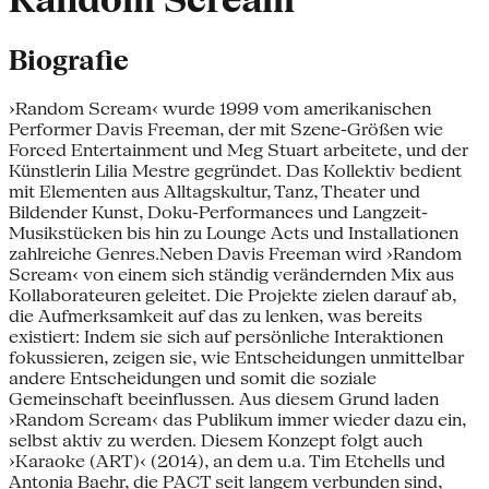
Random Scream
Biografie
›Random Scream‹ wurde 1999 vom amerikanischen
Performer Davis Freeman, der mit Szene-Größen wie
Forced Entertainment und Meg Stuart arbeitete, und der
Künstlerin Lilia Mestre gegründet. Das Kollektiv bedient
mit Elementen aus Alltagskultur, Tanz, Theater und
Bildender Kunst, Doku-Performances und Langzeit-
Musikstücken bis hin zu Lounge Acts und Installationen
zahlreiche Genres.Neben Davis Freeman wird ›Random
Scream‹ von einem sich ständig verändernden Mix aus
Kollaborateuren geleitet. Die Projekte zielen darauf ab,
die Aufmerksamkeit auf das zu lenken, was bereits
existiert: Indem sie sich auf persönliche Interaktionen
fokussieren, zeigen sie, wie Entscheidungen unmittelbar
andere Entscheidungen und somit die soziale
Gemeinschaft beeinflussen. Aus diesem Grund laden
›Random Scream‹ das Publikum immer wieder dazu ein,
selbst aktiv zu werden. Diesem Konzept folgt auch
›Karaoke (ART)‹ (2014), an dem u.a. Tim Etchells und
Antonia Baehr, die PACT seit langem verbunden sind,