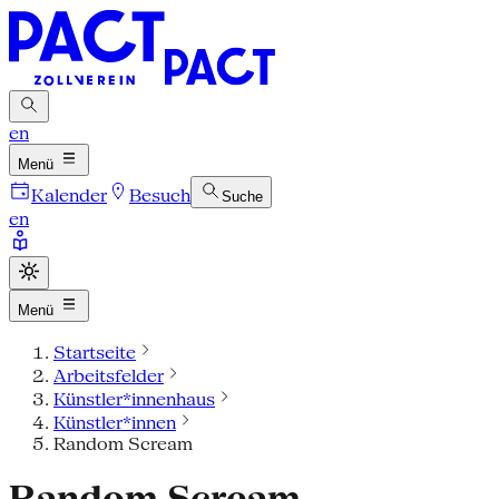
en
Menü
Kalender
Besuch
Suche
en
Menü
Startseite
Arbeitsfelder
Künstler*innenhaus
Künstler*innen
Random Scream