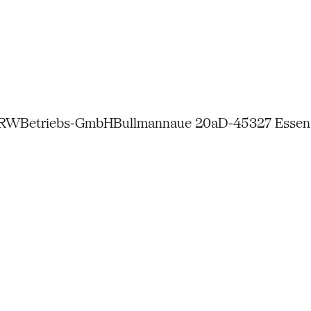
NRW
Betriebs-GmbH
Bullmannaue 20a
D-45327 Essen