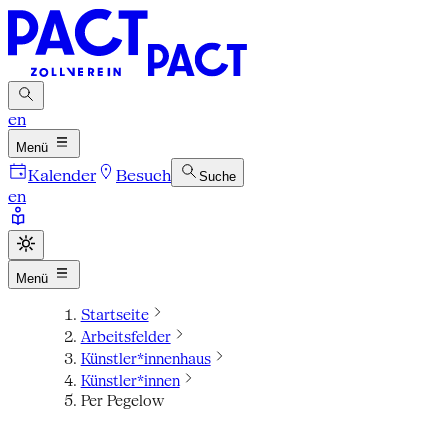
en
Menü
Kalender
Besuch
Suche
en
Menü
Startseite
Arbeitsfelder
Künstler*innenhaus
Künstler*innen
Per Pegelow