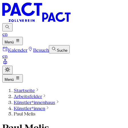
en
Menü
Kalender
Besuch
Suche
en
Menü
Startseite
Arbeitsfelder
Künstler*innenhaus
Künstler*innen
Paul Melis