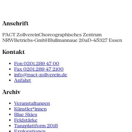
Anschrift
PACT Zollverein
Choreographisches Zentrum
NRW
Betriebs-GmbH
Bullmannaue 20a
D-45327 Essen
Kontakt
Fon 0201.289 47 00
Fax 0201.289 47 2100
info@pact-zollverein.de
Anfahrt
Archiv
Veranstaltungen
Künstler*innen
Blue Skies
Feldstärke
Tanzplattform 2018
Explorationen