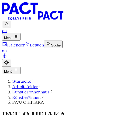
en
Menü
Kalender
Besuch
Suche
en
Menü
Startseite
Arbeitsfelder
Künstler*innenhaus
Künstler*innen
PA’U O HI’IAKA