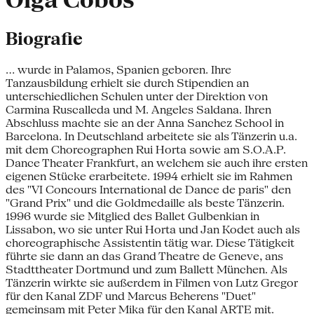
Olga Cobos
Biografie
... wurde in Palamos, Spanien geboren. Ihre
Tanzausbildung erhielt sie durch Stipendien an
unterschiedlichen Schulen unter der Direktion von
Carmina Ruscalleda und M. Angeles Saldana. Ihren
Abschluss machte sie an der Anna Sanchez School in
Barcelona. In Deutschland arbeitete sie als Tänzerin u.a.
mit dem Choreographen Rui Horta sowie am S.O.A.P.
Dance Theater Frankfurt, an welchem sie auch ihre ersten
eigenen Stücke erarbeitete. 1994 erhielt sie im Rahmen
des "VI Concours International de Dance de paris" den
"Grand Prix" und die Goldmedaille als beste Tänzerin.
1996 wurde sie Mitglied des Ballet Gulbenkian in
Lissabon, wo sie unter Rui Horta und Jan Kodet auch als
choreographische Assistentin tätig war. Diese Tätigkeit
führte sie dann an das Grand Theatre de Geneve, ans
Stadttheater Dortmund und zum Ballett München. Als
Tänzerin wirkte sie außerdem in Filmen von Lutz Gregor
für den Kanal ZDF und Marcus Beherens "Duet"
gemeinsam mit Peter Mika für den Kanal ARTE mit.