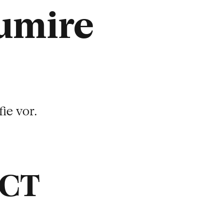
umire
ie vor.
ACT