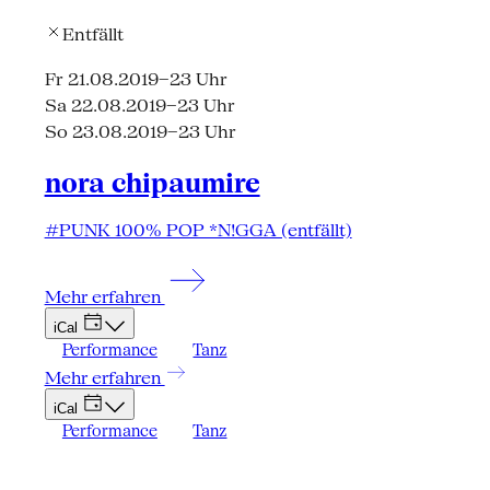
Entfällt
Fr 21.08.20
19–23 Uhr
Sa 22.08.20
19–23 Uhr
So 23.08.20
19–23 Uhr
nora chipaumire
#PUNK 100% POP *N!GGA (entfällt)
Mehr erfahren
iCal
Performance
Tanz
Mehr erfahren
iCal
Performance
Tanz