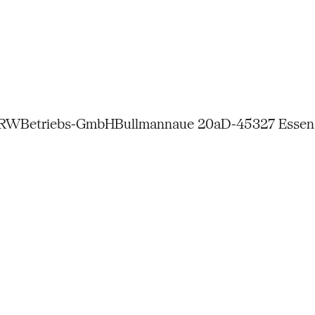
NRW
Betriebs-GmbH
Bullmannaue 20a
D-45327 Essen