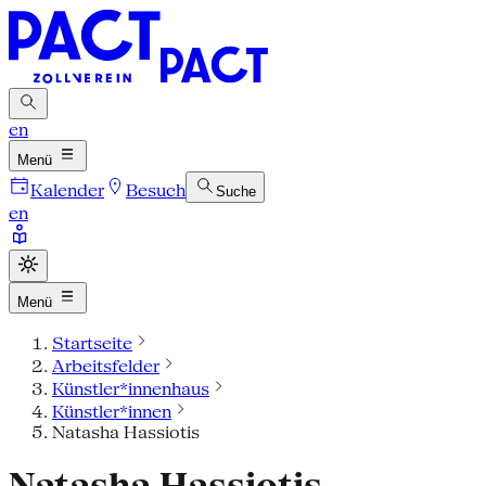
en
Menü
Kalender
Besuch
Suche
en
Menü
Startseite
Arbeitsfelder
Künstler*innenhaus
Künstler*innen
Natasha Hassiotis