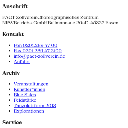
Anschrift
PACT Zollverein
Choreographisches Zentrum
NRW
Betriebs-GmbH
Bullmannaue 20a
D-45327 Essen
Kontakt
Fon 0201.289 47 00
Fax 0201.289 47 2100
info@pact-zollverein.de
Anfahrt
Archiv
Veranstaltungen
Künstler*innen
Blue Skies
Feldstärke
Tanzplattform 2018
Explorationen
Service