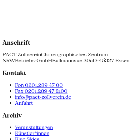
Anschrift
PACT Zollverein
Choreographisches Zentrum
NRW
Betriebs-GmbH
Bullmannaue 20a
D-45327 Essen
Kontakt
Fon 0201.289 47 00
Fax 0201.289 47 2100
info@pact-zollverein.de
Anfahrt
Archiv
Veranstaltungen
Künstler*innen
Blue Skies