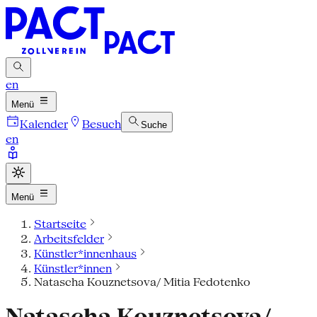
en
Menü
Kalender
Besuch
Suche
en
Menü
Startseite
Arbeitsfelder
Künstler*innenhaus
Künstler*innen
Natascha Kouznetsova/ Mitia Fedotenko