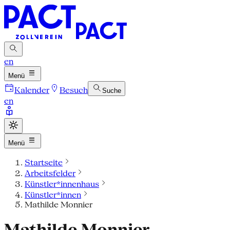
en
Menü
Kalender
Besuch
Suche
en
Menü
Startseite
Arbeitsfelder
Künstler*innenhaus
Künstler*innen
Mathilde Monnier