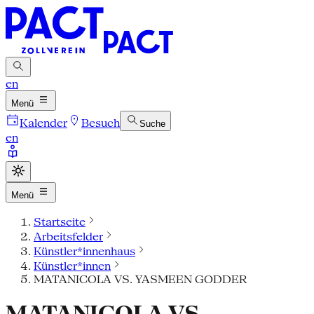
en
Menü
Kalender
Besuch
Suche
en
Menü
Startseite
Arbeitsfelder
Künstler*innenhaus
Künstler*innen
MATANICOLA VS. YASMEEN GODDER