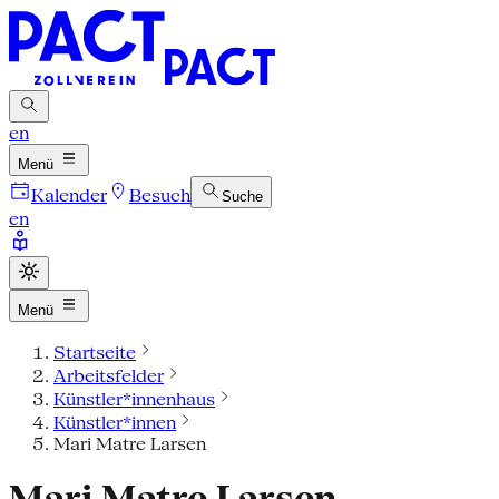
en
Menü
Kalender
Besuch
Suche
en
Menü
Startseite
Arbeitsfelder
Künstler*innenhaus
Künstler*innen
Mari Matre Larsen