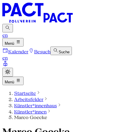
en
Menü
Kalender
Besuch
Suche
en
Menü
Startseite
Arbeitsfelder
Künstler*innenhaus
Künstler*innen
Marco Goecke