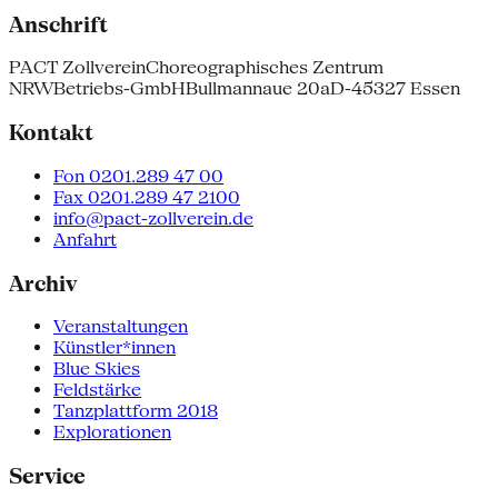
Anschrift
PACT Zollverein
Choreographisches Zentrum
NRW
Betriebs-GmbH
Bullmannaue 20a
D-45327 Essen
Kontakt
Fon 0201.289 47 00
Fax 0201.289 47 2100
info@pact-zollverein.de
Anfahrt
Archiv
Veranstaltungen
Künstler*innen
Blue Skies
Feldstärke
Tanzplattform 2018
Explorationen
Service