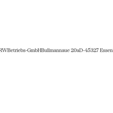
NRW
Betriebs-GmbH
Bullmannaue 20a
D-45327 Essen