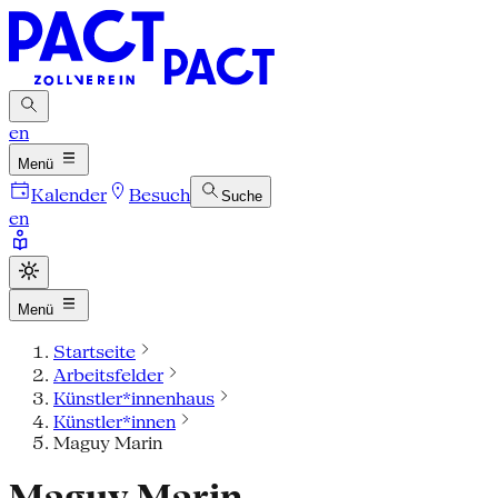
en
Menü
Kalender
Besuch
Suche
en
Menü
Startseite
Arbeitsfelder
Künstler*innenhaus
Künstler*innen
Maguy Marin