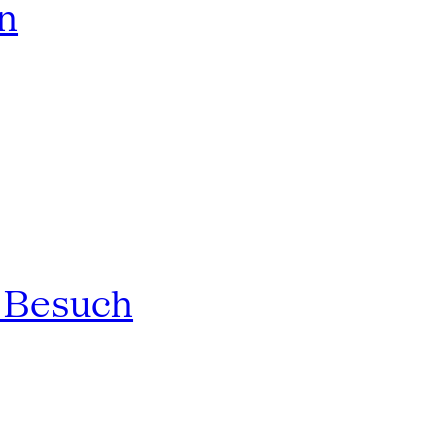
rn
n Besuch