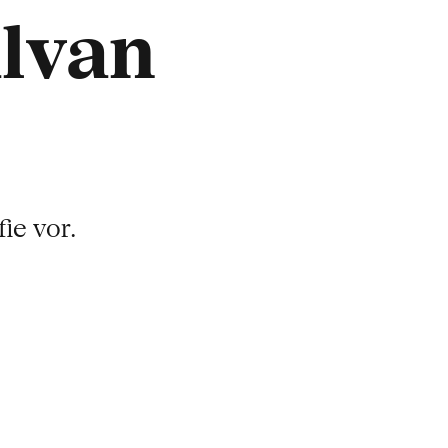
lvan
ie vor.