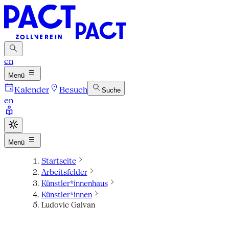
en
Menü
Kalender
Besuch
Suche
en
Menü
Startseite
Arbeitsfelder
Künstler*innenhaus
Künstler*innen
Ludovic Galvan