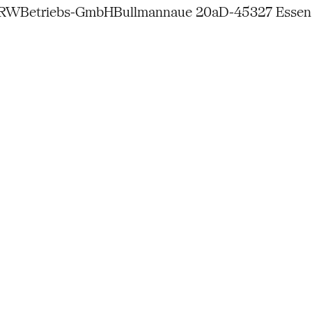
NRW
Betriebs-GmbH
Bullmannaue 20a
D-45327 Essen