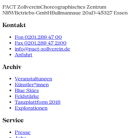
PACT Zollverein
Choreographisches Zentrum
NRW
Betriebs-GmbH
Bullmannaue 20a
D-45327 Essen
Kontakt
Fon 0201.289 47 00
Fax 0201.289 47 2100
info@pact-zollverein.de
Anfahrt
Archiv
Veranstaltungen
Künstler*innen
Blue Skies
Feldstärke
Tanzplattform 2018
Explorationen
Service
Presse