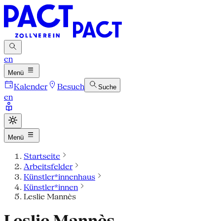
en
Menü
Kalender
Besuch
Suche
en
Menü
Startseite
Arbeitsfelder
Künstler*innenhaus
Künstler*innen
Leslie Mannès