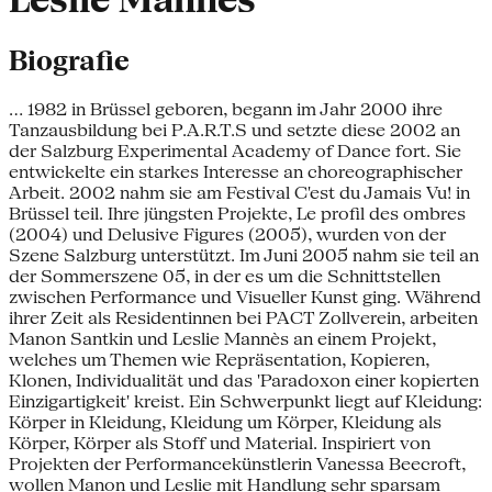
Leslie Mannès
Biografie
... 1982 in Brüssel geboren, begann im Jahr 2000 ihre
Tanzausbildung bei P.A.R.T.S und setzte diese 2002 an
der Salzburg Experimental Academy of Dance fort. Sie
entwickelte ein starkes Interesse an choreographischer
Arbeit. 2002 nahm sie am Festival C'est du Jamais Vu! in
Brüssel teil. Ihre jüngsten Projekte, Le profil des ombres
(2004) und Delusive Figures (2005), wurden von der
Szene Salzburg unterstützt. Im Juni 2005 nahm sie teil an
der Sommerszene 05, in der es um die Schnittstellen
zwischen Performance und Visueller Kunst ging. Während
ihrer Zeit als Residentinnen bei PACT Zollverein, arbeiten
Manon Santkin und Leslie Mannès an einem Projekt,
welches um Themen wie Repräsentation, Kopieren,
Klonen, Individualität und das 'Paradoxon einer kopierten
Einzigartigkeit' kreist. Ein Schwerpunkt liegt auf Kleidung:
Körper in Kleidung, Kleidung um Körper, Kleidung als
Körper, Körper als Stoff und Material. Inspiriert von
Projekten der Performancekünstlerin Vanessa Beecroft,
wollen Manon und Leslie mit Handlung sehr sparsam