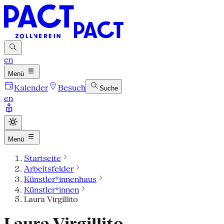
en
Menü
Kalender
Besuch
Suche
en
Menü
Startseite
Arbeitsfelder
Künstler*innenhaus
Künstler*innen
Laura Virgillito