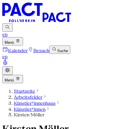
en
Menü
Kalender
Besuch
Suche
en
Menü
Startseite
Arbeitsfelder
Künstler*innenhaus
Künstler*innen
Kirsten Möller