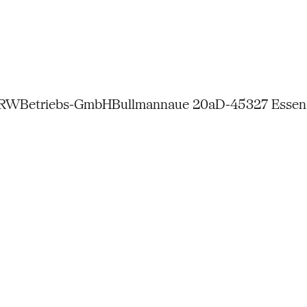
NRW
Betriebs-GmbH
Bullmannaue 20a
D-45327 Essen