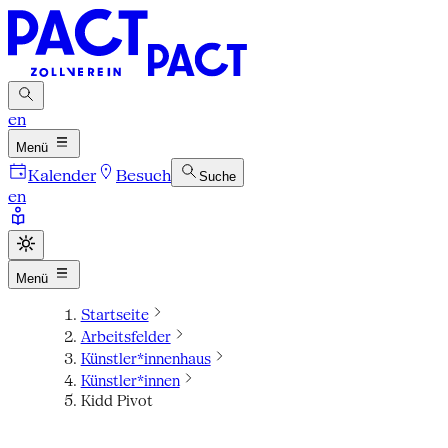
en
Menü
Kalender
Besuch
Suche
en
Menü
Startseite
Arbeitsfelder
Künstler*innenhaus
Künstler*innen
Kidd Pivot