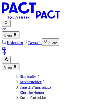
en
Menü
Kalender
Besuch
Suche
en
Menü
Startseite
Arbeitsfelder
Künstler*innenhaus
Künstler*innen
Katja Pratschke