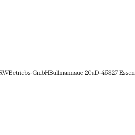
NRW
Betriebs-GmbH
Bullmannaue 20a
D-45327 Essen