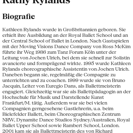
Kathy Rylands
Biografie
Kathleen Rylands wurde in Großbritannien geboren. Sie
erhielt ihre Ausbildung an der Royal Ballet School und an
der Central School of Ballet in London. Nach Gastspielen
mit der Moving Visions Dance Company von Ross McKim
führte ihr Weg 1986 zum Tanz Forum Köln unter der
Leitung von Jochen Ulrich, bei dem sie schnell zur Solistin
avancierte und formprägend wirkte. 1995 wurde Kathleen
Rylands choreographische Assistentin von Jochen Ulrich.
Daneben begann sie, regelmäßig die Compagnie zu
unterrichten und zu coachen. 1999 wurde sie von Bruno
Jacquin, Leiter von Euregio Dans, als Ballettmeisterin
engagiert. Gleichzeitig war sie als Ballettpädagogin an der
Hochschule für Musik und Darstellende Kunst
Frankfurt/M. tätig. Außerdem war sie bei vielen
Compagnien gerngesehene Gastlehrerin, u.a. beim
Bielefelder Ballett, beim Choreographischen Zentrum
NRW, Dynamite Dance Studios Sydney/Australien, Royal
Ballet Upper School sowie Rambert School, London.
2001 kam sie als Ballettmeisterin des von Richard