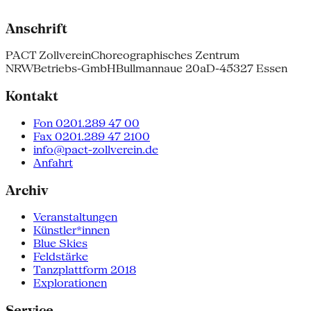
Anschrift
PACT Zollverein
Choreographisches Zentrum
NRW
Betriebs-GmbH
Bullmannaue 20a
D-45327 Essen
Kontakt
Fon 0201.289 47 00
Fax 0201.289 47 2100
info@pact-zollverein.de
Anfahrt
Archiv
Veranstaltungen
Künstler*innen
Blue Skies
Feldstärke
Tanzplattform 2018
Explorationen
Service