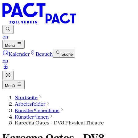
en
Menü
Kalender
Besuch
Suche
en
Menü
Startseite
Arbeitsfelder
Künstler*innenhaus
Künstler*innen
Kareena Oates - DV8 Physical Theatre