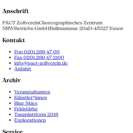
Anschrift
PACT Zollverein
Choreographisches Zentrum
NRW
Betriebs-GmbH
Bullmannaue 20a
D-45327 Essen
Kontakt
Fon 0201.289 47 00
Fax 0201.289 47 2100
info@pact-zollverein.de
Anfahrt
Archiv
Veranstaltungen
Künstler*innen
Blue Skies
Feldstärke
Tanzplattform 2018
Explorationen
Service