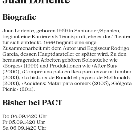
Juan Loriente
Biografie
Juan Loriente, geboren 1959 in Santander/Spanien,
beginnt eine Karriere als Tennisprofi, ehe er das Theater
für sich entdeckt. 1999 beginnt eine enge
Zusammenarbeit mit dem Autor und Regisseur Rodrigo
García, dessen Hauptdarsteller er später wird. Zu den
herausragenden Arbeiten gehören Solostücke wie
›Borges‹ (1999) und Produktionen wie ›After Sun‹
(2000), ›Compré una pala en Ikea para cavar mi tumba‹
(2003), ›La historia de Ronald el payaso de McDonald‹
(2003), ›Accidens: Matar para comer‹ (2005), ›Gólgota
Picnic‹ (2011).
Bisher bei PACT
Do 04.09.14
20 Uhr
Fr 05.09.14
20 Uhr
Sa 06.09.14
20 Uhr