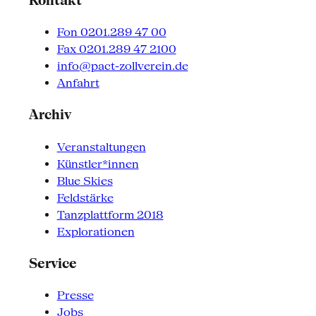
Kontakt
Fon 0201.289 47 00
Fax 0201.289 47 2100
info@pact-zollverein.de
Anfahrt
Archiv
Veranstaltungen
Künstler*innen
Blue Skies
Feldstärke
Tanzplattform 2018
Explorationen
Service
Presse
Jobs