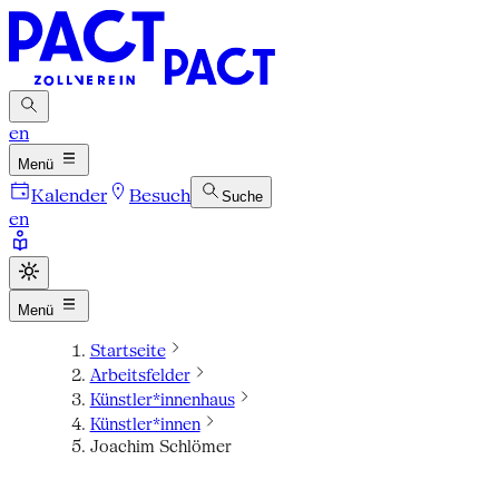
en
Menü
Kalender
Besuch
Suche
en
Menü
Startseite
Arbeitsfelder
Künstler*innenhaus
Künstler*innen
Joachim Schlömer