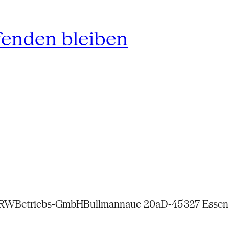
fenden bleiben
NRW
Betriebs-GmbH
Bullmannaue 20a
D-45327 Essen