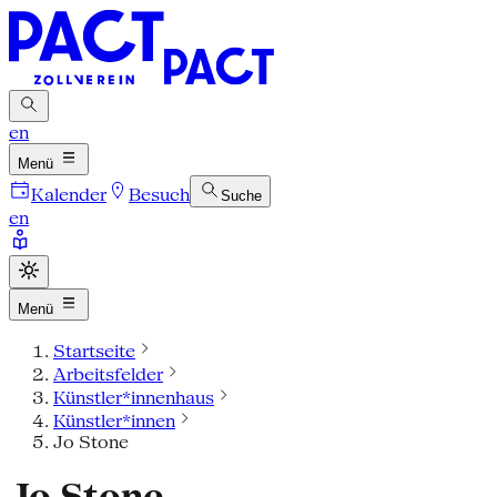
en
Menü
Kalender
Besuch
Suche
en
Menü
Startseite
Arbeitsfelder
Künstler*innenhaus
Künstler*innen
Jo Stone