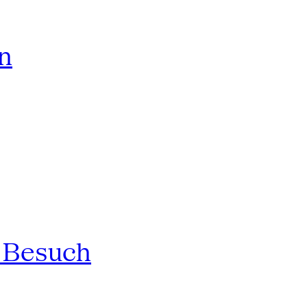
rn
n Besuch