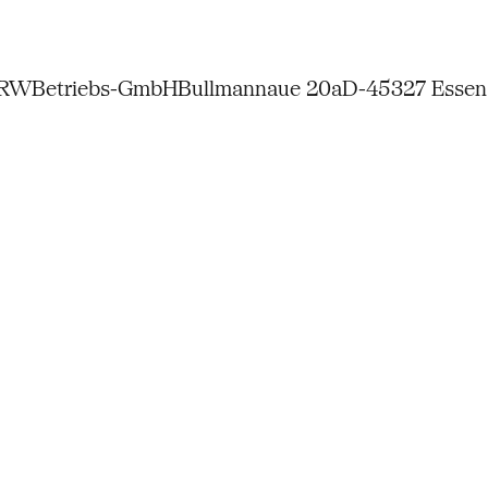
NRW
Betriebs-GmbH
Bullmannaue 20a
D-45327 Essen