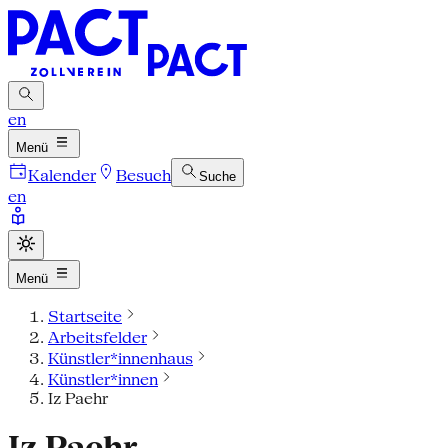
en
Menü
Kalender
Besuch
Suche
en
Menü
Startseite
Arbeitsfelder
Künstler*innenhaus
Künstler*innen
Iz Paehr