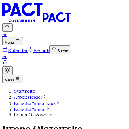
en
Menü
Kalender
Besuch
Suche
en
Menü
Startseite
Arbeitsfelder
Künstler*innenhaus
Künstler*innen
Iwona Olszowska