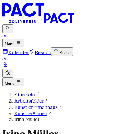
en
Menü
Kalender
Besuch
Suche
en
Menü
Startseite
Arbeitsfelder
Künstler*innenhaus
Künstler*innen
Irina Müller