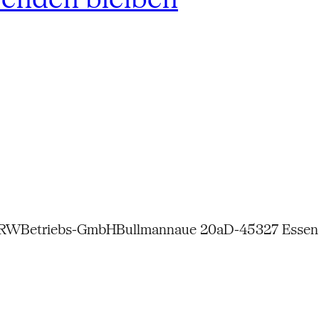
NRW
Betriebs-GmbH
Bullmannaue 20a
D-45327 Essen