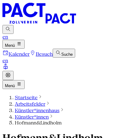
en
Menü
Kalender
Besuch
Suche
en
Menü
Startseite
Arbeitsfelder
Künstler*innenhaus
Künstler*innen
Hofmann&Lindholm