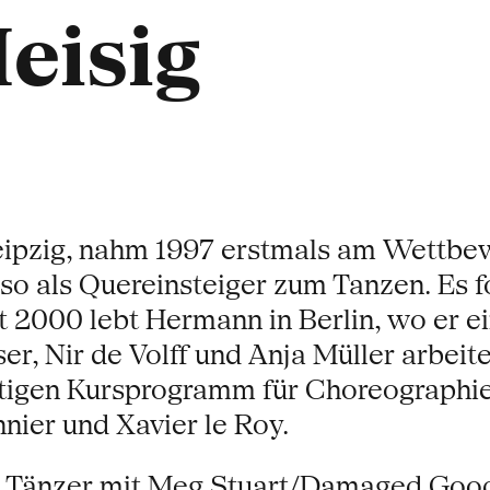
eisig
eipzig, nahm 1997 erstmals am Wettbe
 so als Quereinsteiger zum Tanzen. Es f
it 2000 lebt Hermann in Berlin, wo er 
ser, Nir de Volff und Anja Müller arbe
natigen Kursprogramm für Choreographi
nier und Xavier le Roy.
als Tänzer mit Meg Stuart/Damaged Goo