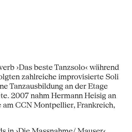
werb ›Das beste Tanzsolo‹ während
olgten zahlreiche improvisierte Soli
eine Tanzausbildung an der Etage
itete. 2007 nahm Hermann Heisig an
e am CCN Montpellier, Frankreich,
ds in ›Die Massnahme/ Mauser‹