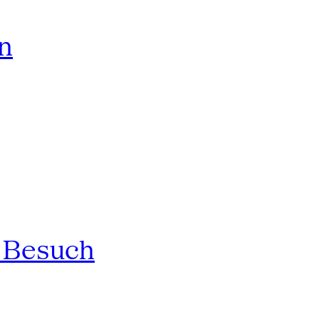
rn
n Besuch