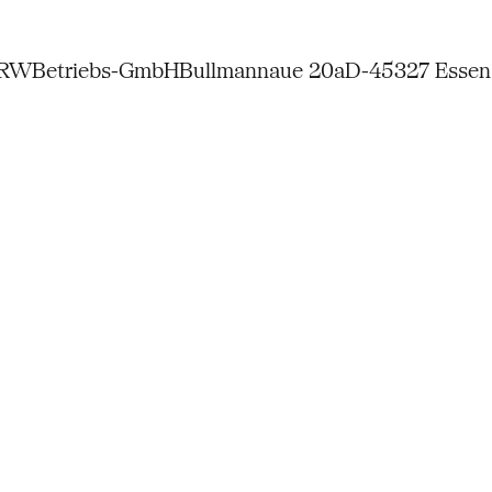
NRW
Betriebs-GmbH
Bullmannaue 20a
D-45327 Essen